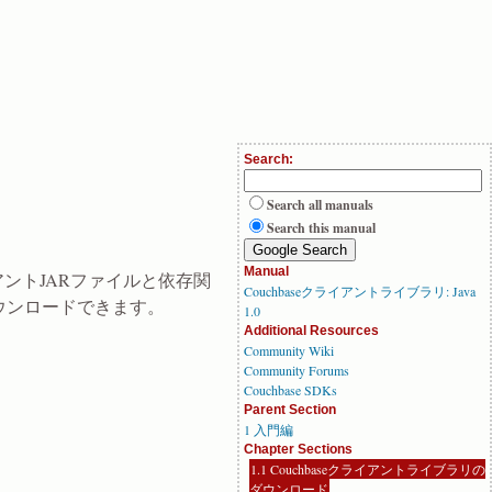
Search:
Search all manuals
Search this manual
Manual
ントJARファイルと依存関
Couchbaseクライアントライブラリ: Java
ウンロードできます。
1.0
Additional Resources
Community Wiki
Community Forums
Couchbase SDKs
Parent Section
1 入門編
Chapter Sections
1.1 Couchbaseクライアントライブラリの
ダウンロード