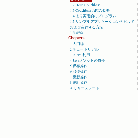
1.2 Hello Couchbase
1.3 Couchbase APIの概要
1.4 より実用的なプログラム
1.5 サンプルアプリケーションをビルド
および実行する方法
1.6 結論
Chapters
1 入門編
2 チュートリアル
3 APIの利用
4 Javaメソッドの概要
5 保存操作
6 取得操作
7 更新操作
8 統計操作
A リリースノート